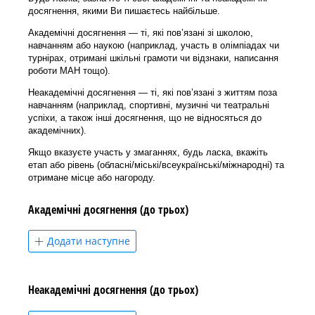
досягнення, якими Ви пишаєтесь найбільше.
Академічні досягнення — ті, які пов’язані зі школою,
навчанням або наукою (наприклад, участь в олімпіадах чи
турнірах, отримані шкільні грамоти чи відзнаки, написання
роботи МАН тощо).
Неакадемічні досягнення — ті, які пов’язані з життям поза
навчанням (наприклад, спортивні, музичні чи театральні
успіхи, а також інші досягнення, що не відносяться до
академічних).
Якщо вказуєте участь у змаганнях, будь ласка, вкажіть
етап або рівень (обласні/міські/всеукраїнські/міжнародні) та
отримане місце або нагороду.
Академічні досягнення (до трьох)
Додати наступне
Неакадемічні досягнення (до трьох)