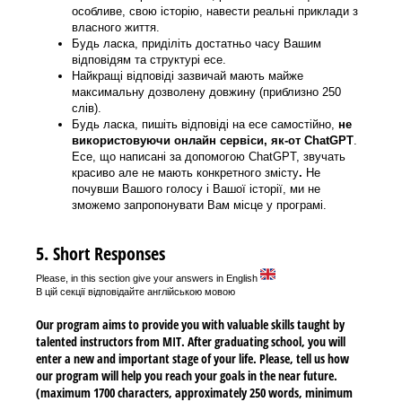
особливе, свою історію, навести реальні приклади з
власного життя.
Будь ласка, приділіть достатньо часу Вашим
відповідям та структурі есе.
Найкращі відповіді зазвичай мають майже
максимальну дозволену довжину (приблизно 250
слів).
Будь ласка, пишіть відповіді на есе самостійно,
не
використовуючи онлайн сервіси, як-от ChatGPT
.
Есе, що написані за допомогою ChatGPT, звучать
красиво але не мають конкретного змісту
.
Не
почувши Вашого голосу і Вашої історії, ми не
зможемо запропонувати Вам місце у програмі.
5. Short Responses
Please, in this section give your answers in English
В цій секції відповідайте англійською мовою
Our program aims to provide you with valuable skills taught by
talented instructors from MIT. After graduating school, you will
enter a new and important stage of your life. Please, tell us how
our program will help you reach your goals in the near future.
(maximum 1700 characters, approximately 250 words, minimum