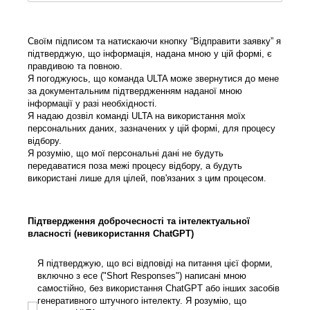
Своїм підписом та натискаючи кнопку “Відправити заявку” я
підтверджую, що інформація, надана мною у цій формі, є
правдивою та повною.
Я погоджуюсь, що команда ULTA може звернутися до мене
за документальним підтвердженням наданої мною
інформації у разі необхідності.
Я надаю дозвіл команді ULTA на використання моїх
персональних даних, зазначених у цій формі, для процесу
відбору.
Я розумію, що мої персональні дані не будуть
передаватися поза межі процесу відбору, а будуть
використані лише для цілей, пов'язаних з цим процесом.
Підтвердження доброчесності та інтелектуальної
власності (невикористання ChatGPT)
Я підтверджую, що всі відповіді на питання цієї форми, включно з ес
Я підтверджую, що всі відповіді на питання цієї форми,
включно з есе ("Short Responses") написані мною
самостійно, без використання ChatGPT або інших засобів
генеративного штучного інтелекту. Я розумію, що