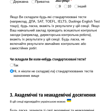
2023 році?
(required)
*
Державна
Приватна
9
10
інший
Якщо Ви складали будь-які стандартизовані тести
(наприклад, ДПА, SAT, TOEFL, IELTS, Duolingo English Test
тощо), будь ласка, вкажіть їх результати у цій секції. Якщо
Ваш навчальний заклад проводить всешкільні контрольні
заходи (наприклад, директорська контрольна робота),
вкажіть їх результати у цій секції. Будь ласка, не
включайте результати звичайних контрольних або
самостійних робіт.
Чи складали Ви коли-небудь стандартизовані тести?
Так
Ні, я ніколи не складав(-ла) стандартизованих тестів
зазначених вище
3. Академічні та неакадемічні досягнення
В цій секції відповідайте українською мовою
Будь ласка, зазначте ті свої академічні та неакадемічні