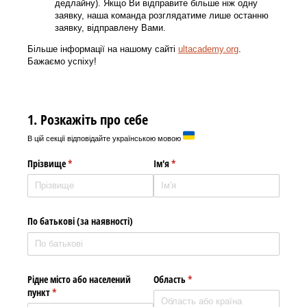
дедлайну). Якщо Ви відправите більше ніж одну
заявку, наша команда розглядатиме лише останню
заявку, відправлену Вами.
Більше інформації на нашому сайті
ultacademy.org
.
Бажаємо успіху!
1. Розкажіть про себе
В цій секції відповідайте українською мовою
Прізвище
(required)
*
Ім'я
(required)
*
По батькові (за наявності)‎
Рідне місто або населений
Область
(required)
*
пункт
(required)
*