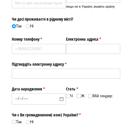
якщо не в Україні, вкажіть країну
Чи досі проживаєте в рідному місті?
Так
Ні
Номер телефону
(required)
*
Електронна адреса
(required)
*
Підтвердіть електронну адресу
(required)
*
Дата народження
(required)
*
Стать
(required)
*
Ч
Ж
Мій гендер:
Чи є Ви громадянином(-кою) України?
(required)
*
Так
Ні