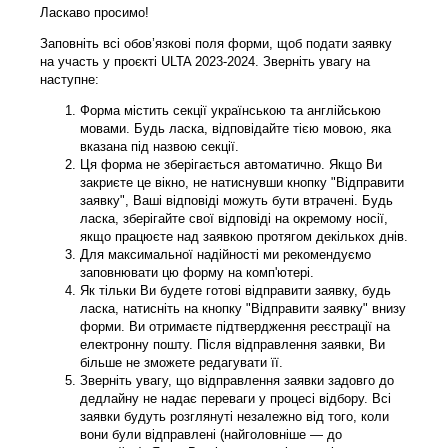
Ласкаво просимо!
Заповніть всі обов’язкові поля форми, щоб подати заявку
на участь у проєкті ULTA 2023-2024. Зверніть увагу на
наступне:
Форма містить секції українською та англійською
мовами. Будь ласка, відповідайте тією мовою, яка
вказана під назвою секції.
Ця форма не зберігається автоматично. Якщо Ви
закриєте це вікно, не натиснувши кнопку "Відправити
заявку", Ваші відповіді можуть бути втрачені. Будь
ласка, зберігайте свої відповіді на окремому носії,
якщо працюєте над заявкою протягом декількох днів.
Для максимальної надійності ми рекомендуємо
заповнювати цю форму на комп'ютері.
Як тільки Ви будете готові відправити заявку, будь
ласка, натисніть на кнопку "Відправити заявку" внизу
форми. Ви отримаєте підтвердження реєстрації на
електронну пошту. Після відправлення заявки, Ви
більше не зможете редагувати її.
Зверніть увагу, що відправлення заявки задовго до
дедлайну не надає переваги у процесі відбору. Всі
заявки будуть розглянуті незалежно від того, коли
вони були відправлені (найголовніше — до