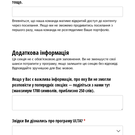
тощо.
Впевніться, що наша команда матиме відкритий доступ до контенту
через посилання. Якщо ми не зможемо продивитись посилання з
першого разу, наша команда не розглядатиме Ваше портфоліо.
Додаткова інформація
Ця секція не є обов’язковою для заповнення. Ви не зменшуєте свої
шанси потрапити у програму, якщо залишите цю секцію без відповіді.
Відповідайте зручнішою для Вас мовою.
Якщо у Вас є важлива інформація, про яку Ви не змогли
розповісти у попередніх секціях — поділіться з нами тут
(максимум 1700 символів, приблизно 250 слів).
Звідки Ви дізнались про програму ULTA?
(required)
*