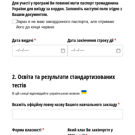
Для участі у програмі Ви повинні мати паспорт громадянина
України для виїзду за кордон. Заповніть наступні поля згідно з
Вашим документом.
Зараз я не маю закордонного паспорта, але отримаю
його до кінця червня.
Дата видачі
(required)
*
Дата закінчення строку дії
(required)
*
2. Освіта та результати стандартизованих
тестів
В цій секції відповідайте українською мовою
Вкажіть офіційну повну назву Вашого навчального закладу
(required)
*
Форма власності
(required)
*
Який клас Ви закінчуєте у