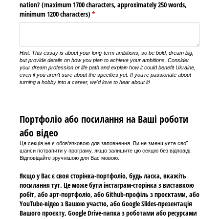
nation? (maximum 1700 characters, approximately 250 words,
minimum 1200 characters)
(required)
*
Hint:
This essay is about your long-term ambitions, so be bold, dream big,
but provide details on how you plan to achieve your ambitions. Consider
your dream profession or life path and explain how it could benefit Ukraine,
even if you aren't sure about the specifics yet. If you're passionate about
turning a hobby into a career, we'd love to hear about it!
Портфоліо або посилання на Ваші роботи
або відео
Ця секція не є обов’язковою для заповнення. Ви не зменшуєте свої
шанси потрапити у програму, якщо залишите цю секцію без відповіді.
Відповідайте зручнішою для Вас мовою.
Якщо у Вас є своя сторінка-портфоліо, будь ласка, вкажіть
посилання тут. Це може бути інстаграм-сторінка з виставкою
робіт, або арт-портфоліо, або Github-профіль з проєктами, або
YouTube-відео з Вашою участю, або Google Slides-презентація
Вашого проєкту, Google Drive-папка з роботами або ресурсами